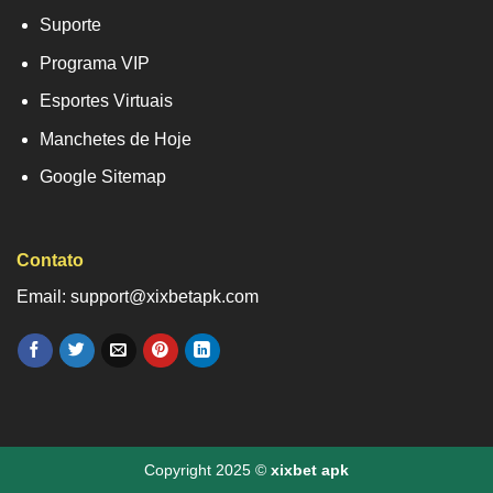
Suporte
Programa VIP
Esportes Virtuais
Manchetes de Hoje
Google Sitemap
Contato
Email: support@xixbetapk.com
Copyright 2025 ©
xixbet apk