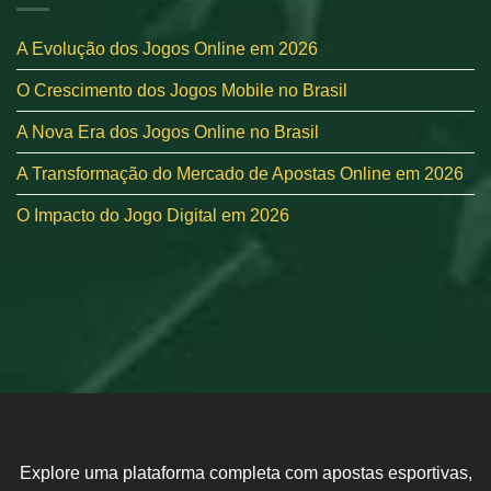
A Evolução dos Jogos Online em 2026
O Crescimento dos Jogos Mobile no Brasil
A Nova Era dos Jogos Online no Brasil
A Transformação do Mercado de Apostas Online em 2026
O Impacto do Jogo Digital em 2026
Explore uma plataforma completa com apostas esportivas,