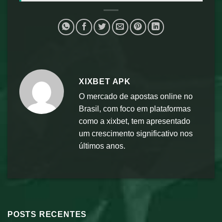
XIXBET APK
O mercado de apostas online no
Brasil, com foco em plataformas
como a xixbet, tem apresentado
um crescimento significativo nos
últimos anos.
POSTS RECENTES