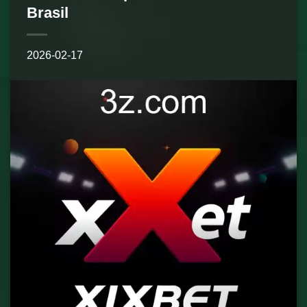
Brasil
2026-02-17