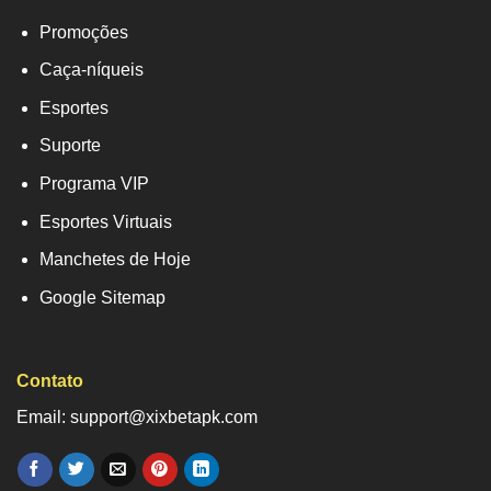
Promoções
Caça-níqueis
Esportes
Suporte
Programa VIP
Esportes Virtuais
Manchetes de Hoje
Google Sitemap
Contato
Email: support@xixbetapk.com