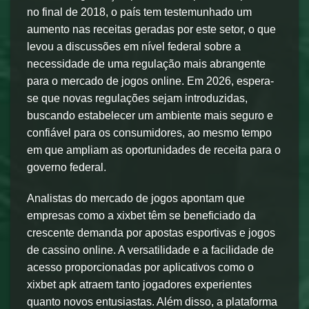
no final de 2018, o país tem testemunhado um
aumento nas receitas geradas por este setor, o que
levou a discussões em nível federal sobre a
necessidade de uma regulação mais abrangente
para o mercado de jogos online. Em 2026, espera-
se que novas regulações sejam introduzidas,
buscando estabelecer um ambiente mais seguro e
confiável para os consumidores, ao mesmo tempo
em que ampliam as oportunidades de receita para o
governo federal.
Analistas do mercado de jogos apontam que
empresas como a xixbet têm se beneficiado da
crescente demanda por apostas esportivas e jogos
de cassino online. A versatilidade e a facilidade de
acesso proporcionadas por aplicativos como o
xixbet apk atraem tanto jogadores experientes
quanto novos entusiastas. Além disso, a plataforma