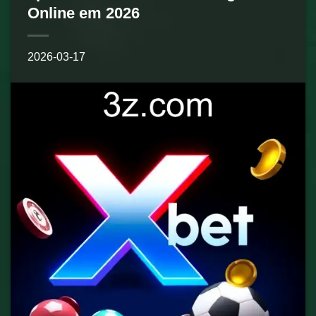
Online em 2026
2026-03-17