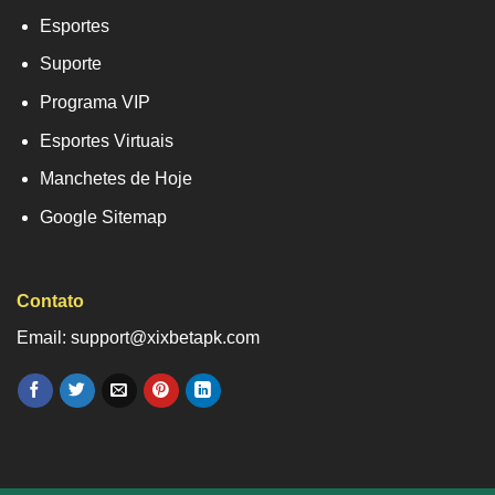
Esportes
Suporte
Programa VIP
Esportes Virtuais
Manchetes de Hoje
Google Sitemap
Contato
Email: support@xixbetapk.com