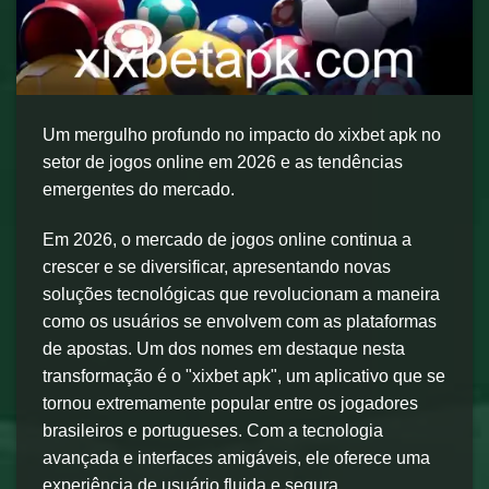
Um mergulho profundo no impacto do xixbet apk no
setor de jogos online em 2026 e as tendências
emergentes do mercado.
Em 2026, o mercado de jogos online continua a
crescer e se diversificar, apresentando novas
soluções tecnológicas que revolucionam a maneira
como os usuários se envolvem com as plataformas
de apostas. Um dos nomes em destaque nesta
transformação é o "xixbet apk", um aplicativo que se
tornou extremamente popular entre os jogadores
brasileiros e portugueses. Com a tecnologia
avançada e interfaces amigáveis, ele oferece uma
experiência de usuário fluida e segura.