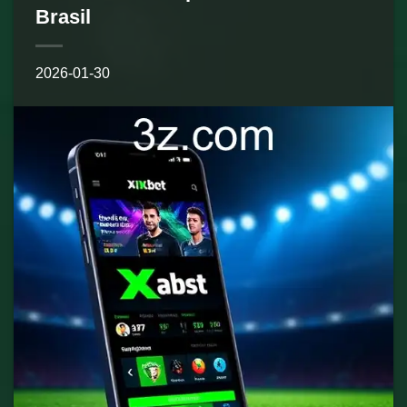
Brasil
2026-01-30