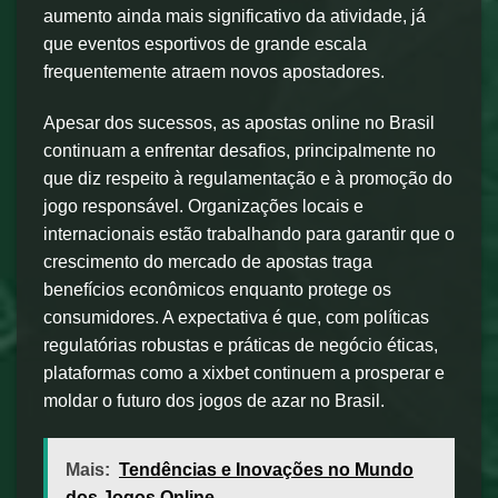
aumento ainda mais significativo da atividade, já
que eventos esportivos de grande escala
frequentemente atraem novos apostadores.
Apesar dos sucessos, as apostas online no Brasil
continuam a enfrentar desafios, principalmente no
que diz respeito à regulamentação e à promoção do
jogo responsável. Organizações locais e
internacionais estão trabalhando para garantir que o
crescimento do mercado de apostas traga
benefícios econômicos enquanto protege os
consumidores. A expectativa é que, com políticas
regulatórias robustas e práticas de negócio éticas,
plataformas como a xixbet continuem a prosperar e
moldar o futuro dos jogos de azar no Brasil.
Mais:
Tendências e Inovações no Mundo
dos Jogos Online