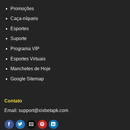
Promoções
Caça-níqueis
Esportes
Suporte
Programa VIP
Esportes Virtuais
Manchetes de Hoje
Google Sitemap
Contato
Email: support@xixbetapk.com