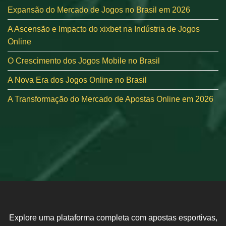
Expansão do Mercado de Jogos no Brasil em 2026
A Ascensão e Impacto do xixbet na Indústria de Jogos
Online
O Crescimento dos Jogos Mobile no Brasil
A Nova Era dos Jogos Online no Brasil
A Transformação do Mercado de Apostas Online em 2026
Explore uma plataforma completa com apostas esportivas,