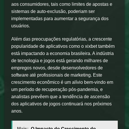
aos consumidores, tais como limites de apostas e
sistemas de auto-exclusão, poderiam ser
implementadas para aumentar a segurança dos
usuários.
Além das preocupações regulatórias, a crescente
popularidade de aplicativos como o xixbet também
está impactando a economia brasileira. A indústria
de tecnologia e jogos está gerando milhares de
empregos novos, desde desenvolvedores de
software até profissionais de marketing. Este
crescimento econômico é um alívio bem-vindo em
um período de recuperação pós-pandemia, e
analistas prevêem que a tendência de ascensão
dos aplicativos de jogos continuará nos próximos
anos.
Mais:
O Impacto do Crescimento do