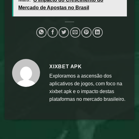
Mercado de Apostas no Brasil
XIXBET APK
Exploramos a ascensão dos
aplicativos de jogos, com foco na
xixbet apk e o impacto destas
plataformas no mercado brasileiro.