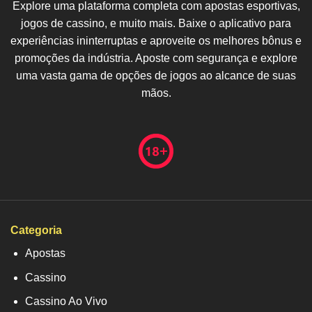
Explore uma plataforma completa com apostas esportivas,
jogos de cassino, e muito mais. Baixe o aplicativo para
experiências ininterruptas e aproveite os melhores bônus e
promoções da indústria. Aposte com segurança e explore
uma vasta gama de opções de jogos ao alcance de suas
mãos.
Categoria
Apostas
Cassino
Cassino Ao Vivo