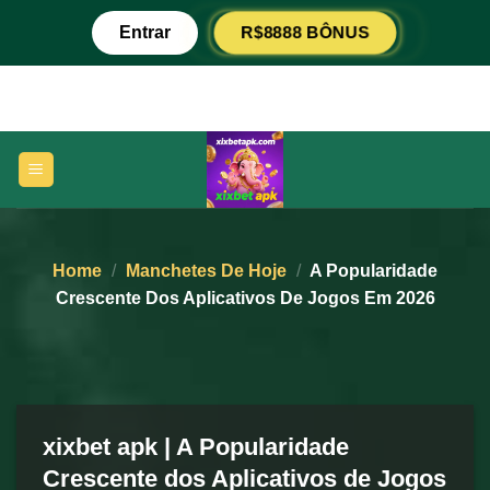
Skip
R$8888 BÔNUS
Entrar
to
content
Home
/
Manchetes De Hoje
/
A Popularidade
Crescente Dos Aplicativos De Jogos Em 2026
xixbet apk | A Popularidade
Crescente dos Aplicativos de Jogos