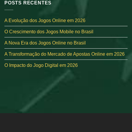
POSTS RECENTES
A Evolução dos Jogos Online em 2026
O Crescimento dos Jogos Mobile no Brasil
A Nova Era dos Jogos Online no Brasil
A Transformação do Mercado de Apostas Online em 2026
O Impacto do Jogo Digital em 2026